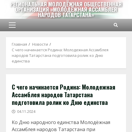
Перейти
РЕГИОНАЛЬНАЯ МОЛОДЁЖНАЯ ОБЩЕСТВЕННАЯ
ОРГАНИЗАЦИЯ «МОЛОДЁЖНАЯ АССАМБЛЕЯ
к
НАРОДОВ ТАТАРСТАНА»
содержимому
Основное
меню
Главная
Новости
С чего начинается Родина: Молодежная Ассамблея
народов Татарстана подготовила ролик ко Дню
единства
С чего начинается Родина: Молодежная
Ассамблея народов Татарстана
подготовила ролик ко Дню единства
04.11.2024
К
о
Дню народного единства Молодёжная
Ассамблея народов Татарстана при