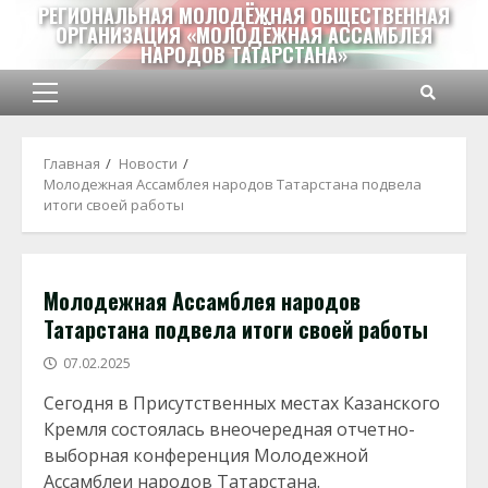
Перейти
РЕГИОНАЛЬНАЯ МОЛОДЁЖНАЯ ОБЩЕСТВЕННАЯ
ОРГАНИЗАЦИЯ «МОЛОДЁЖНАЯ АССАМБЛЕЯ
к
НАРОДОВ ТАТАРСТАНА»
содержимому
Основное
меню
Главная
Новости
Молодежная Ассамблея народов Татарстана подвела
итоги своей работы
Молодежная Ассамблея народов
Татарстана подвела итоги своей работы
07.02.2025
Сегодня в Присутственных местах Казанского
Кремля состоялась внеочередная отчетно-
выборная конференция Молодежной
Ассамблеи народов Татарстана.