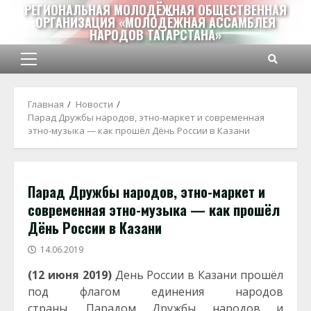
Перейти
РЕГИОНАЛЬНАЯ МОЛОДЁЖНАЯ ОБЩЕСТВЕННАЯ
ОРГАНИЗАЦИЯ «МОЛОДЁЖНАЯ АССАМБЛЕЯ
к
НАРОДОВ ТАТАРСТАНА»
содержимому
Основное
меню
Главная
Новости
Парад Дружбы народов, этно-маркет и современная
этно-музыка — как прошёл Дёнь России в Казани
Парад Дружбы народов, этно-маркет и
современная этно-музыка — как прошёл
Дёнь России в Казани
14.06.2019
(12 июня 2019)
День России в Казани прошёл
под флагом единения народов
страны. Парадом Дружбы народов и